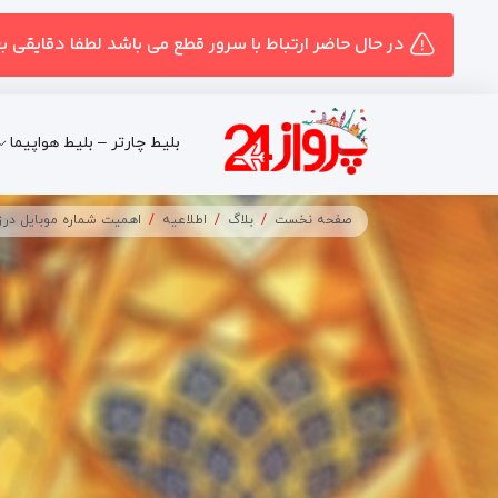
در حال حاضر ارتباط با سرور قطع می باشد لطفا دقایقی ب
بلیط چارتر – بلیط هواپیما
صفحه نخست
بلاگ
اطلاعیه
اهمیت شماره موبایل درز