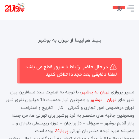
بلیط هواپیما از تهران به بوشهر
در حال حاضر ارتباط با سرور قطع می باشد
لطفا دقایقی بعد مجددا تلاش کنید.
مسیر پروازی
تهران به بوشهر
، با توجه به اهمیت تردد مسافرین بین
شهر های
تهران – بوشهر
و همچنین نیاز جمعیت 15 میلیون نفری شهر
تهران درخصوص امور تجاری و گمرکی – کار – تفریح و استراحت
وهمچنین جاذبه های منحصر به فرد بوشهر برای تهرانی ها، من جمله
بازار قدیم بوشهر – سیراف – دژ برازجان – موزه رییسعلی دلواری و…
همیشه مورد توجه مشتریان تهرانی
پرواز24
بوده است.
معمولا پرواز ها از فرودگاه مهرآباد تهران به فرودگاه بین المللی بوشهر