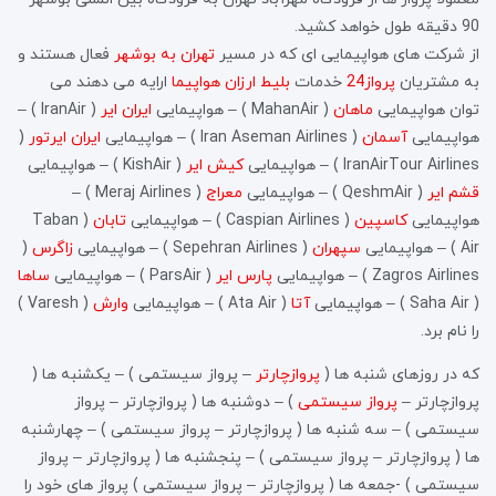
90 دقیقه طول خواهد کشید.
از شرکت های هواپیمایی ای که در مسیر
تهران به بوشهر
فعال هستند و
به مشتریان
پرواز24
خدمات
بلیط ارزان هواپیما
ارایه می دهند می
توان هواپیمایی
ماهان
( MahanAir ) – هواپیمایی
ایران ایر
( IranAir ) –
هواپیمایی
آسمان
( Iran Aseman Airlines ) – هواپیمایی
ایران ایرتور
(
IranAirTour Airlines ) – هواپیمایی
کیش ایر
( KishAir ) – هواپیمایی
قشم ایر
( QeshmAir ) – هواپیمایی
معراج
( Meraj Airlines ) –
هواپیمایی
کاسپین
( Caspian Airlines ) – هواپیمایی
تابان
( Taban
Air ) – هواپیمایی
سپهران
( Sepehran Airlines ) – هواپیمایی
زاگرس
(
Zagros Airlines ) – هواپیمایی
پارس ایر
( ParsAir ) – هواپیمایی
ساها
( Saha Air ) – هواپیمایی
آتا
( Ata Air ) – هواپیمایی
وارش
( Varesh )
را نام برد.
که در روزهای شنبه ها (
پروازچارتر
– پرواز سیستمی ) – یکشنبه ها (
پروازچارتر –
پرواز سیستمی
) – دوشنبه ها ( پروازچارتر – پرواز
سیستمی ) – سه شنبه ها ( پروازچارتر – پرواز سیستمی ) – چهارشنبه
ها ( پروازچارتر – پرواز سیستمی ) – پنجشنبه ها ( پروازچارتر – پرواز
سیستمی ) -جمعه ها ( پروازچارتر – پرواز سیستمی ) پرواز های خود را