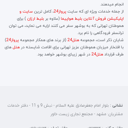
انجام میدهند.
از جمله خدمات ویژه ای که سایت
پرواز24
، کامل ترین
سایت و
اپلیکیشن فروش آنلاین بلیط هواپیما
(علاوه بر
بلیط ارزان
) برای
هموطنان تهرانی که به بوشهر سفر می کنند ارایه می نماید، می توان
ترانسفر فرودگاهی را نام برد.
شایان ذکر است، مجموعه
هتل24
(از برند های همکار مجموعه
پرواز24
)
با افتخار میزبان هموطنان عزیز تهرانی برای اقامت شایسته در
هتل
های
طرف قرارداد
هتل24
در شهر زیبای بوشهر خواهد بود.
نشانی :
بلوار امام جعفرصادق علیه السلام - نبش 9 و 11 - دفتر خدمات
مشتریان: مشهد - مجتمع تجاری زیست خاور