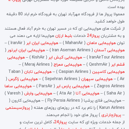
بوده است.
معمولا پرواز ها از فرودگاه مهرآباد تهران به فرودگاه خرم اباد 80 دقیقه
طول خواهد کشید.
از شرکت های هواپیمایی ای که در مسیر تهران به خرم آباد فعال هستند
و به مشتریان
پرواز24
خدمات
بلیط ارزان
هواپیما ارایه می دهند می
توان
هواپیمایی ماهان
( MahanAir ) –
هواپیمایی ایران ایر
( IranAir ) –
هواپیمایی آسمان
( Iran Aseman Airlines ) –
هواپیمایی ایران ایرتور
(
IranAirTour Airlines ) –
هواپیمایی کیش ایر
( KishAir ) –
هواپیمایی
قشم ایر
( QeshmAir ) –
هواپیمایی معراج
( Meraj Airlines ) –
هواپیمایی کاسپین
( Caspian Airlines ) –
هواپیمایی تابان
( Taban
Air ) –
هواپیمایی سپهران
( Sepehran Airlines ) –
هواپیمایی زاگرس
(
Zagros Airlines ) –
هواپیمایی پارس ایر
( ParsAir ) –
هواپیمایی ساها
( Saha Air ) –
هواپیمایی آتا
( Ata Air ) –
هواپیمایی وارش
( Varesh )
– هواپیمایی فلای پرشیا ( Fly Persia Airlines ) – هواپیمایی کارون (
Karun Airlines ) را نام برد که در روزهای روزهای هفته (
پروازسیستمی
–
پروازچارتری
) پرواز های خود را انجام میدهند.
از جمله خدمات ویژه ای که سایت
پرواز24
، کامل ترین سایت و