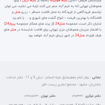
اپلیکیشن فروش آنلاین
بلیط هواپیما
(علاوه بر
بلیط ارزان
) برای
هموطنان تهرانی که به خرم آباد سفر می کنند ارایه می نماید، می توان
ترانسفر فرودگاهی از فرودگاه به محل اقامت مسافر – رزرو
هتل
و
اقامتگاه با بهترین قیمت – انواع گشت های شهری و … را نام برد.
شایان ذکر است، مجموعه
هتل24
(از برند های همکار مجموعه
پرواز24
)
با افتخار میزبان هموطنان عزیز تهرانی برای اقامت شایسته در
هتل
های
طرف قرارداد
هتل24
در شهر زیبای خرم آباد خواهد بود.
نشانی :
بلوار امام جعفرصادق علیه السلام - نبش 9 و 11 - دفتر خدمات
مشتریان: مشهد - مجتمع تجاری زیست خاور
دفتر مرکزی
:
دفتر تهران
:
۰۲۱۹۱۰۱۵۷۲۴
۰۳۵۳۳۲۴